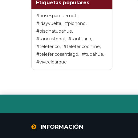
Etiquetas populares
#busesparquemet
,
#idayvuelta
,
#pionono
,
#piscinatupahue
,
#sancristobal
,
#santuario
,
#teleferico
,
#telefericoonline
,
#telefericosantiago
,
#tupahue
,
#viveelparque
INFORMACIÓN