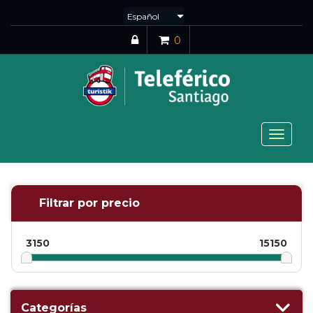
0
Toggle
navigat
Filtrar por precio
3150
15150
Categorías